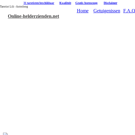
|
Kwaliteit
|
Gratis horoscoop
|
Disclaimer
31 tarotisten beschikbaar
Tarotist Lili - Astroloog
Home
Getuigenissen
F.A.Q
Online-helderzienden.net