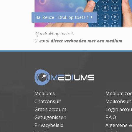
4a. Keuze - Druk op toets 1 +
Of u drukt op toets 1.
U wordt
direct verbonden met een medium
Mediums
Medium zo
Chatconsult
Mailconsult
Gratis account
Login accou
Getuigenissen
F.A.Q
Privacybeleid
Algemene v