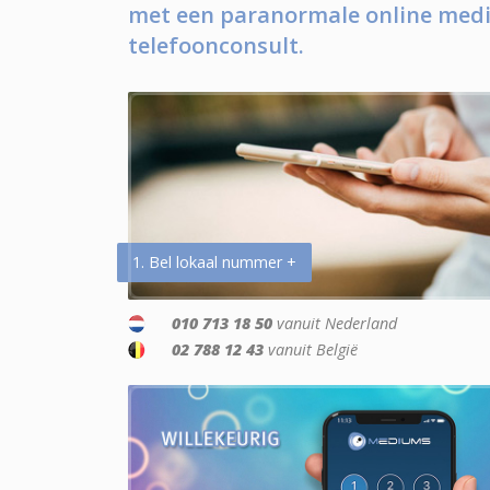
met een paranormale online medi
telefoonconsult.
1. Bel lokaal nummer +
010 713 18 50
vanuit Nederland
02 788 12 43
vanuit België