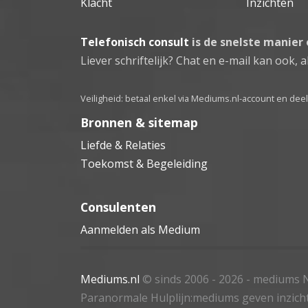
Klacht
Inzichten
Telefonisch consult
is de snelste manier
Liever schriftelijk? Chat en e-mail kan ook, al
Veiligheid: betaal enkel via Mediums.nl-account en de
Bronnen & sitemap
Liefde & Relaties
Toekomst & Begeleiding
Consulenten
Aanmelden als Medium
Mediums.nl
© sinds 2006 - 2026
- mediums N
Paranormale Hulplijn:mediums geven inzich