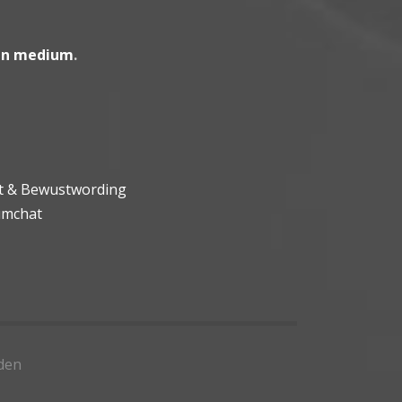
en medium
.
ht & Bewustwording
umchat
den