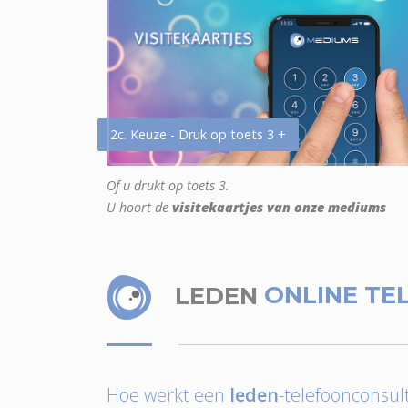
2c. Keuze - Druk op toets 3 +
Of u drukt op toets 3.
U hoort de
visitekaartjes van onze mediums
LEDEN
ONLINE TE
Hoe werkt een
leden
-telefoonconsult