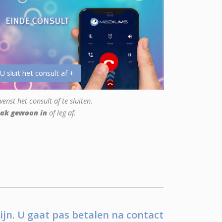
 U sluit het consult af +
enst het consult af te sluiten.
ak gewoon in
of leg af.
ijn. U gaat pas betalen na contact