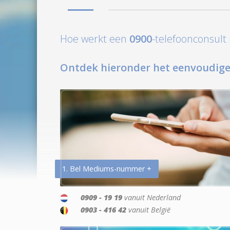
Hoe werkt een
0900
-telefoonconsul
Ontdek hieronder het eenvoudige
1. Bel Mediums-nummer +
0909 - 19 19
vanuit Nederland
0903 - 416 42
vanuit België