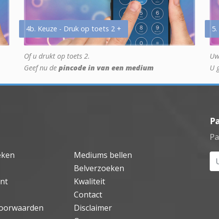
4b. Keuze - Druk op toets 2 +
5.
Of u drukt op toets 2.
Uw
Geef nu de
pincode in van een medium
U 
P
Pa
eken
Mediums bellen
Uw
Belverzoeken
nt
Kwaliteit
Contact
oorwaarden
Disclaimer