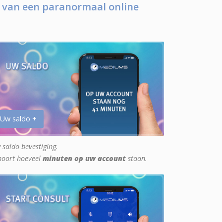
 van een paranormaal online
 Uw saldo +
 saldo bevestiging.
hoort hoeveel
minuten op uw account
staan.