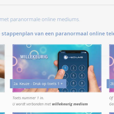
t met paranormale online mediums.
 stappenplan van een paranormaal online tel
2a. Keuze - Druk op toets 1 +
2b
Toets nummer 1 in.
Of 
U wordt verbonden met
willekeurig medium
Ge