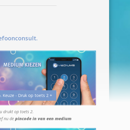
efoonconsult.
. Keuze - Druk op toets 2 +
u drukt op toets 2.
ef nu de
pincode in van een medium