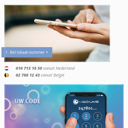
1. Bel lokaal nummer +
010 713 18 50
vanuit Nederland
02 788 12 43
vanuit België