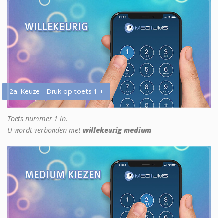
2a. Keuze - Druk op toets 1 +
Toets nummer 1 in.
U wordt verbonden met
willekeurig medium