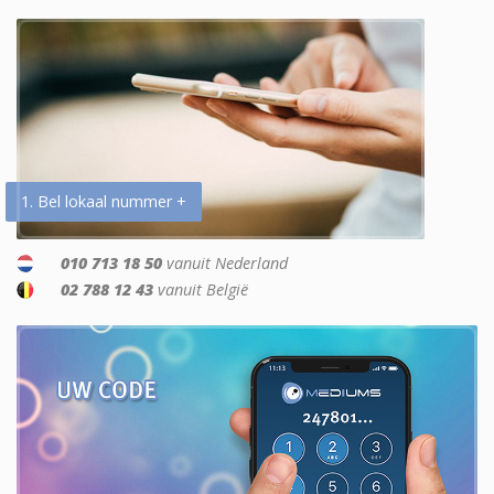
1. Bel lokaal nummer +
010 713 18 50
vanuit Nederland
02 788 12 43
vanuit België