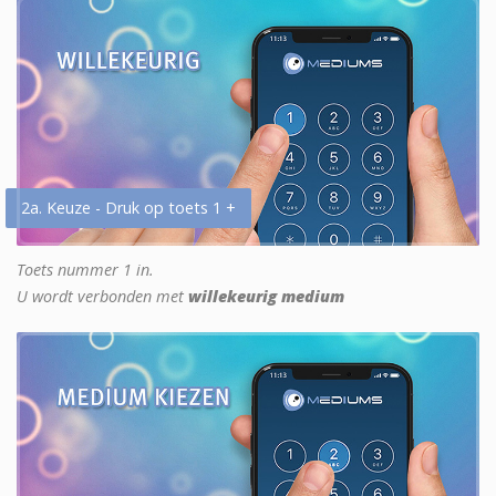
2a. Keuze - Druk op toets 1 +
Toets nummer 1 in.
U wordt verbonden met
willekeurig medium