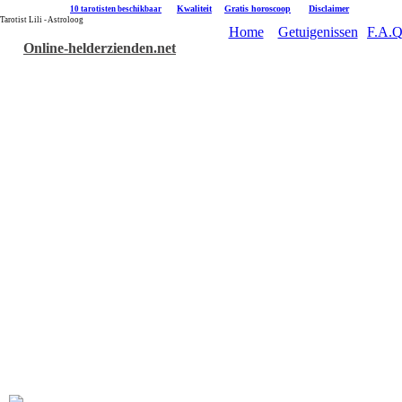
|
Kwaliteit
|
Gratis horoscoop
|
Disclaimer
10 tarotisten beschikbaar
Tarotist Lili - Astroloog
Home
Getuigenissen
F.A.Q
Online-helderzienden.net