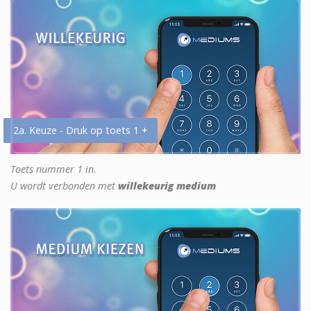
2a. Keuze - Druk op toets 1 +
Toets nummer 1 in.
U wordt verbonden met
willekeurig medium