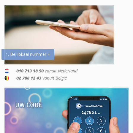
1. Bel lokaal nummer +
010 713 18 50
vanuit Nederland
02 788 12 43
vanuit België