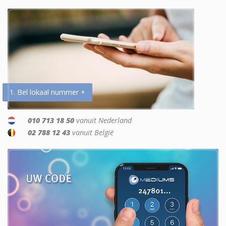
1. Bel lokaal nummer +
010 713 18 50
vanuit Nederland
02 788 12 43
vanuit België