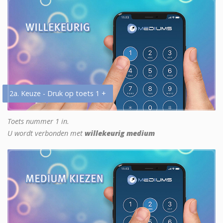
2a. Keuze - Druk op toets 1 +
Toets nummer 1 in.
U wordt verbonden met
willekeurig medium