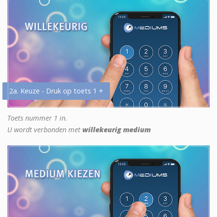
2a. Keuze - Druk op toets 1 +
Toets nummer 1 in.
U wordt verbonden met
willekeurig medium