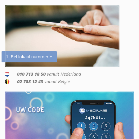
1. Bel lokaal nummer +
010 713 18 50
vanuit Nederland
02 788 12 43
vanuit België