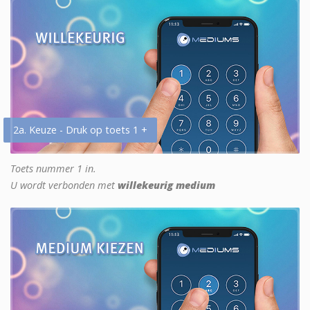
2a. Keuze - Druk op toets 1 +
Toets nummer 1 in.
U wordt verbonden met
willekeurig medium