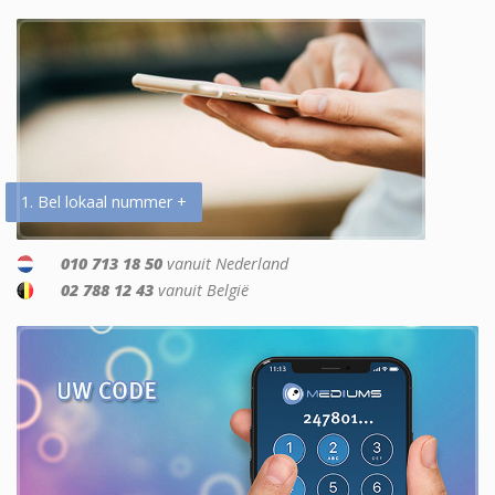
1. Bel lokaal nummer +
010 713 18 50
vanuit Nederland
02 788 12 43
vanuit België