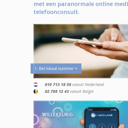
met een paranormale online medi
telefoonconsult.
1. Bel lokaal nummer +
010 713 18 50
vanuit Nederland
02 788 12 43
vanuit België