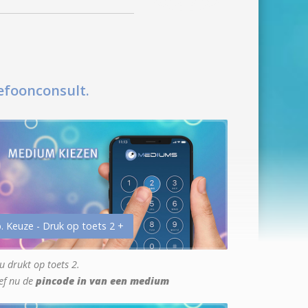
efoonconsult.
. Keuze - Druk op toets 2 +
u drukt op toets 2.
ef nu de
pincode in van een medium