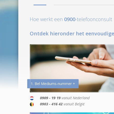
Hoe werkt een
0900
-telefoonconsul
Ontdek hieronder het eenvoudige
1. Bel Mediums-nummer +
0909 - 19 19
vanuit Nederland
0903 - 416 42
vanuit België