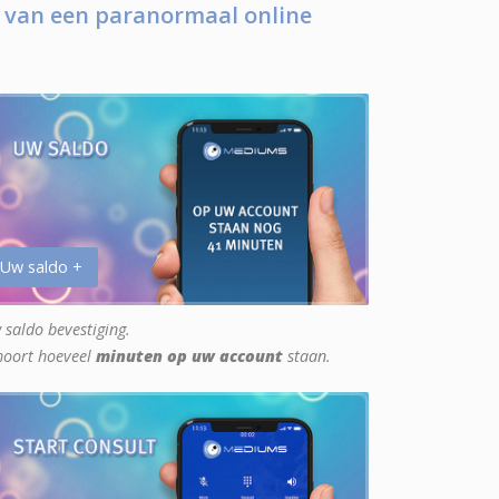
 van een paranormaal online
 Uw saldo +
 saldo bevestiging.
hoort hoeveel
minuten op uw account
staan.