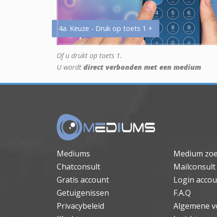
4a. Keuze - Druk op toets 1 +
Of u drukt op toets 1.
U wordt
direct verbonden met een medium
Mediums
Medium zo
Chatconsult
Mailconsult
Gratis account
Login accou
Getuigenissen
F.A.Q
Privacybeleid
Algemene v