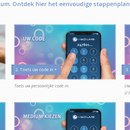
um. Ontdek hier het eenvoudige stappenplan
2. Toets uw code in +
3.
Toets uw persoonlijke code in.
Uw
U 