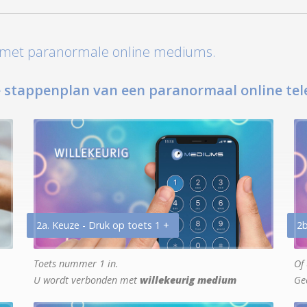
t met paranormale online mediums.
 stappenplan van een paranormaal online tel
2a. Keuze - Druk op toets 1 +
2b
Toets nummer 1 in.
Of 
U wordt verbonden met
willekeurig medium
Ge