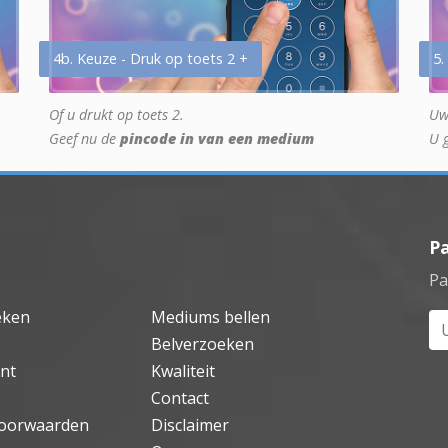
4b. Keuze - Druk op toets 2 +
5.
Of u drukt op toets 2.
Uw
Geef nu de
pincode in van een medium
U 
P
Pa
eken
Mediums bellen
Uw
Belverzoeken
nt
Kwaliteit
Contact
oorwaarden
Disclaimer