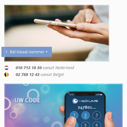
1. Bel lokaal nummer +
010 713 18 50
vanuit Nederland
02 788 12 43
vanuit België