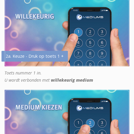
2a. Keuze - Druk op toets 1 +
Toets nummer 1 in.
U wordt verbonden met
willekeurig medium