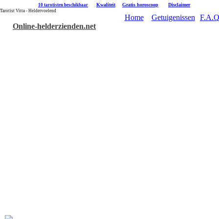
|
Kwaliteit
|
Gratis horoscoop
|
Disclaimer
10 tarotisten beschikbaar
Tarotist Vitta - Heldervoelend
Home
Getuigenissen
F.A.Q
Online-helderzienden.net