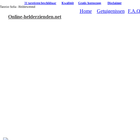
|
Kwaliteit
|
Gratis horoscoop
|
Disclaimer
31 tarotisten beschikbaar
Tarotist Sofia - Helderwetend
Home
Getuigenissen
F.A.Q
Online-helderzienden.net