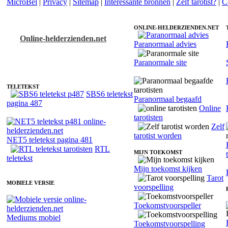
MicroBel
|
Privacy
|
Sitemap
|
Interessante bronnen
|
Zelf tarotist?
|
C
ONLINE-HELDERZIENDEN.NET
Online-helderzienden.net
Paranormaal advies
Tarotist Sannie - Relatiecoach
Paranormale site
TELETEKST
SBS6 teletekst
Paranormaal begaafd
pagina 487
Online
tarotisten
Zelf
tarotist worden
NET5 teletekst pagina 481
RTL
MIJN TOEKOMST
teletekst
Mijn toekomst kijken
Tarot
MOBIELE VERSIE
voorspelling
Toekomstvoorspeller
Mediums mobiel
Toekomstvoorspelling