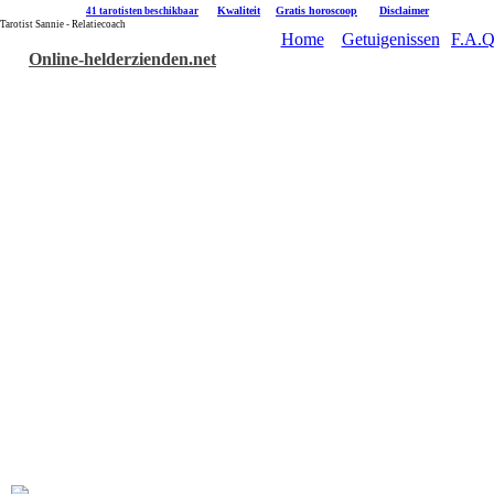
|
Kwaliteit
|
Gratis horoscoop
|
Disclaimer
41 tarotisten beschikbaar
Tarotist Sannie - Relatiecoach
Home
Getuigenissen
F.A.Q
Online-helderzienden.net