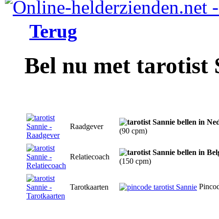
Terug
Bel nu met tarotist
Raadgever
(90 cpm)
Relatiecoach
(150 cpm)
Pinco
Tarotkaarten