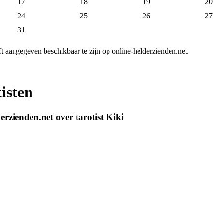
17
18
19
20
24
25
26
27
31
ft aangegeven beschikbaar te zijn op online-helderzienden.net.
isten
rzienden.net over tarotist Kiki