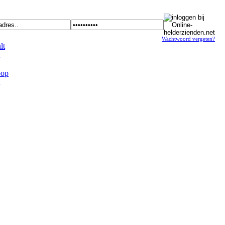
Wachtwoord vergeten?
t
op