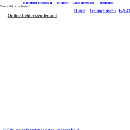
|
Kwaliteit
|
Gratis horoscoop
|
Disclaimer
34 tarotisten beschikbaar
Tarotist Kiki - Helderziend
Home
Getuigenissen
F.A.Q
Online-helderzienden.net