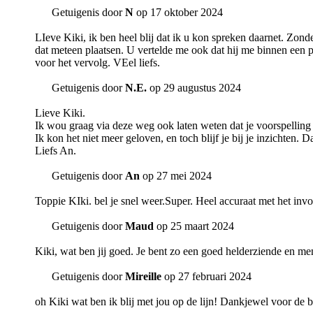
Getuigenis door
N
op 17 oktober 2024
LIeve Kiki, ik ben heel blij dat ik u kon spreken daarnet. Zond
dat meteen plaatsen. U vertelde me ook dat hij me binnen een p
voor het vervolg. VEel liefs.
Getuigenis door
N.E.
op 29 augustus 2024
Lieve Kiki.
Ik wou graag via deze weg ook laten weten dat je voorspelling 
Ik kon het niet meer geloven, en toch blijf je bij je inzichten. 
Liefs An.
Getuigenis door
An
op 27 mei 2024
Toppie KIki. bel je snel weer.Super. Heel accuraat met het i
Getuigenis door
Maud
op 25 maart 2024
Kiki, wat ben jij goed. Je bent zo een goed helderziende en mens
Getuigenis door
Mireille
op 27 februari 2024
oh Kiki wat ben ik blij met jou op de lijn! Dankjewel voor de be