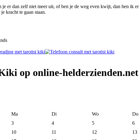
e er dan zelf niet meer uit, of ben je de weg even kwijt, dan ben ik er
je kracht te gaan staan.
ands
 Kiki op online-helderzienden.net
Ma
Di
Wo
Do
3
4
5
6
10
11
12
13