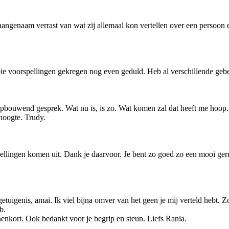
ngenaam verrast van wat zij allemaal kon vertellen over een persoon e
e voorspellingen gekregen nog even geduld. Heb al verschillende gebel
pbouwend gesprek. Wat nu is, is zo. Wat komen zal dat heeft me hoop.
 hoogte. Trudy.
rspellingen komen uit. Dank je daarvoor. Je bent zo goed zo een mooi ger
tuigenis, amai. Ik viel bijna omver van het geen je mij verteld hebt. Z
b.
nenkort. Ook bedankt voor je begrip en steun. Liefs Rania.