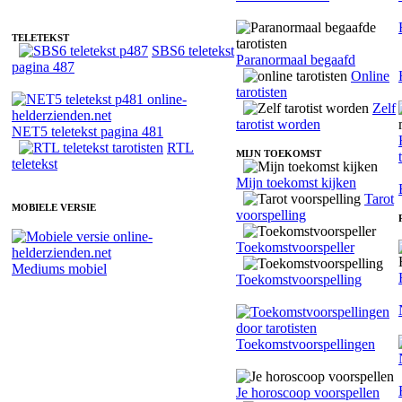
TELETEKST
SBS6 teletekst
Paranormaal begaafd
pagina 487
Online
tarotisten
Zelf
tarotist worden
NET5 teletekst pagina 481
RTL
MIJN TOEKOMST
teletekst
Mijn toekomst kijken
Tarot
MOBIELE VERSIE
voorspelling
Toekomstvoorspeller
Mediums mobiel
Toekomstvoorspelling
Toekomstvoorspellingen
Je horoscoop voorspellen