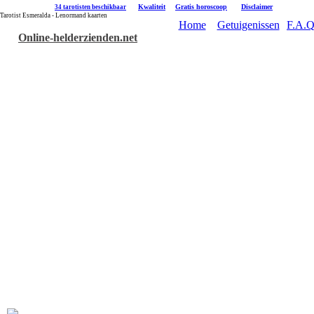
|
Kwaliteit
|
Gratis horoscoop
|
Disclaimer
34 tarotisten beschikbaar
Tarotist Esmeralda - Lenormand kaarten
Home
Getuigenissen
F.A.Q
Online-helderzienden.net