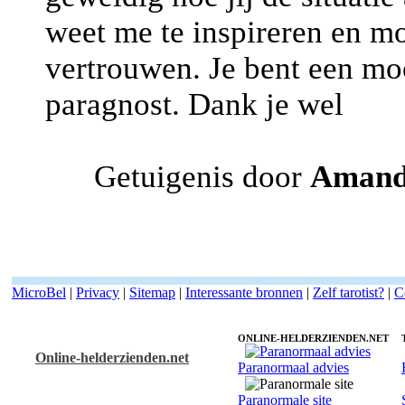
weet me te inspireren en mo
vertrouwen. Je bent een mo
paragnost. Dank je wel
Getuigenis door
Aman
MicroBel
|
Privacy
|
Sitemap
|
Interessante bronnen
|
Zelf tarotist?
|
C
ONLINE-HELDERZIENDEN.NET
Online-helderzienden.net
Paranormaal advies
Tarotist Esmeralda - Lenormand kaarten
Paranormale site