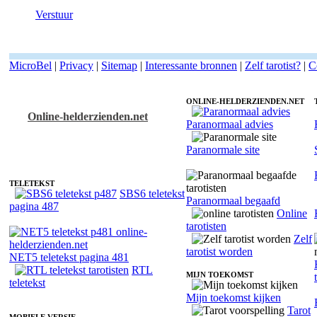
Verstuur
MicroBel
|
Privacy
|
Sitemap
|
Interessante bronnen
|
Zelf tarotist?
|
C
ONLINE-HELDERZIENDEN.NET
Online-helderzienden.net
Paranormaal advies
Fotoreading met paranormale tarotist Aurora
Paranormale site
TELETEKST
SBS6 teletekst
Paranormaal begaafd
pagina 487
Online
tarotisten
Zelf
tarotist worden
NET5 teletekst pagina 481
RTL
MIJN TOEKOMST
teletekst
Mijn toekomst kijken
Tarot