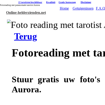
|
Kwaliteit
|
Gratis horoscoop
|
Disclaimer
22 tarotisten beschikbaar
Fotoreading met paranormale tarotist Aurora
Home
Getuigenissen
F.A.Q
Online-helderzienden.net
Terug
Fotoreading met ta
Stuur gratis uw foto's 
Aurora.