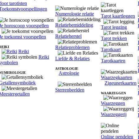
Toekomstvoorspellingen
Numerologie relatie
Tarot kaartleggen
Relatiebemiddeling
Je horoscoop voorspellen
Tarot legging
Relatieherstel
Je toekomst voorspellen
Tarot trekken
Relatieproblemen
REIKI
Tarotkaart
Reiki
Reiki
Liefde & Relaties
Tarotkaarten
symbolen
ASTROLOGIE
Astrologie
NUMEROLOGIE
Waarzegkaarten
Getallensymboliek
Zigeunerkaarten
Sterrenbeelden
Meestergetallen
WAARZEGGEN
Waarzeggen
Waarzeggerij
Online pendelen