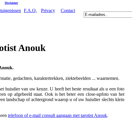
|
Disclaimer
tuigenissen
F.A.Q.
Privacy
Contact
otist Anouk
 Anouk.
rmatie, gedachten, karaktertrekken, ziektebeelden ... waarnemen.
t huisdier van uw keuze. U heeft het beste resultaat als u een foto
een op afgebeeld staat. Ook is het beter een close-upfoto van het
een landschap of achtergrond waarop u of uw huisdier slechts klein
t een
telefoon of e-mail consult aangaan met tarotist Anouk
.