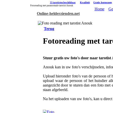
|
Kwaliteit
|
Gratis horoscoop
33 tarotisten beschikbaar
Fotoreading met paranormale tarotist Anouk
Home
Ge
Online-helderzienden.net
Terug
Fotoreading met tar
Stuur gratis uw foto's door naar tarotist
Anouk kan in uw foto's verschijnselen, info
Upload hieronder foto's van de persoon of he
upload waar de persoon of het huisdier all
aangezicht door te sturen dan een foto met 
staan afgebeeld.
Na het uploaden van uw foto's, kan u direc