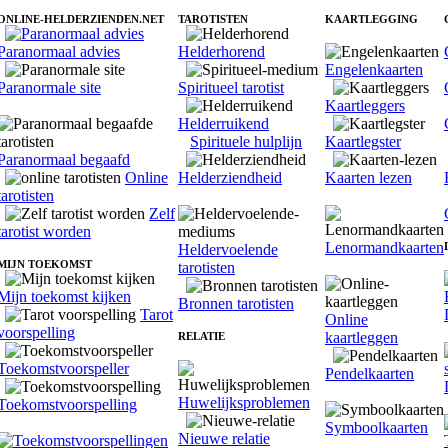
ONLINE-HELDERZIENDEN.NET
TAROTISTEN
KAARTLEGGING
Paranormaal advies
Helderhorend
Engelenkaarten
Paranormale site
Spiritueel tarotist
Kaartleggers
Helderruikend
Spirituele hulplijn
Kaartlegster
Paranormaal begaafd
Online
Helderziendheid
Kaarten lezen
tarotisten
Zelf
tarotist worden
Lenormandkaarten
Heldervoelende
MIJN TOEKOMST
tarotisten
Mijn toekomst kijken
Bronnen tarotisten
Tarot
Online
voorspelling
kaartleggen
RELATIE
Toekomstvoorspeller
Pendelkaarten
Huwelijksproblemen
Toekomstvoorspelling
Symboolkaarten
Nieuwe relatie