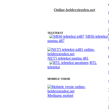
Online-helderzienden.net
Fotoreading met paranormale tarotist Anouk
TELETEKST
SBS6 teletekst
pagina 487
NET5 teletekst pagina 481
RTL
teletekst
MOBIELE VERSIE
Mediums mobiel