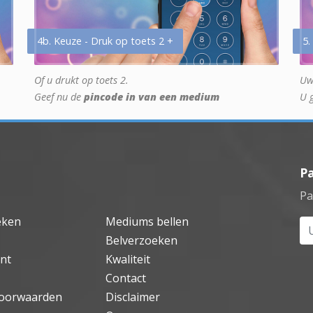
4b. Keuze - Druk op toets 2 +
5.
Of u drukt op toets 2.
Uw
Geef nu de
pincode in van een medium
U 
P
Pa
eken
Mediums bellen
Uw
Belverzoeken
nt
Kwaliteit
Contact
oorwaarden
Disclaimer