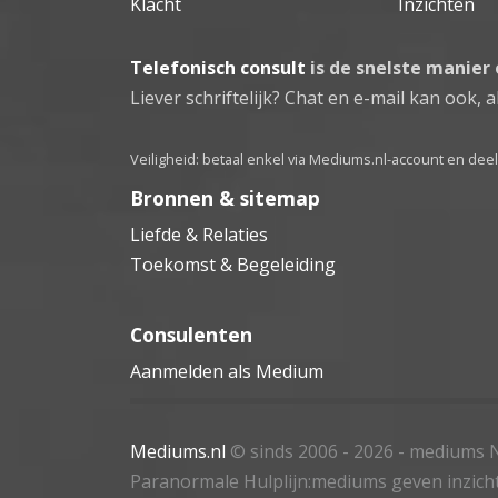
Klacht
Inzichten
Telefonisch consult
is de snelste manier
Liever schriftelijk? Chat en e-mail kan ook, al
Veiligheid: betaal enkel via Mediums.nl-account en de
Bronnen & sitemap
Liefde & Relaties
Toekomst & Begeleiding
Consulenten
Aanmelden als Medium
Mediums.nl
© sinds 2006 - 2026
- mediums N
Paranormale Hulplijn:mediums geven inzich