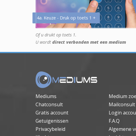
4a. Keuze - Druk op toets 1 +
Of u drukt op toets 1.
U wordt
direct verbonden met een medium
Mediums
Medium zo
Chatconsult
Mailconsult
Gratis account
Login accou
Getuigenissen
F.A.Q
Privacybeleid
Algemene v