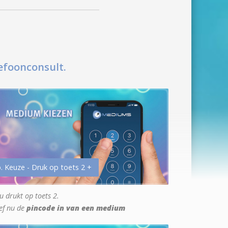
efoonconsult.
. Keuze - Druk op toets 2 +
u drukt op toets 2.
ef nu de
pincode in van een medium