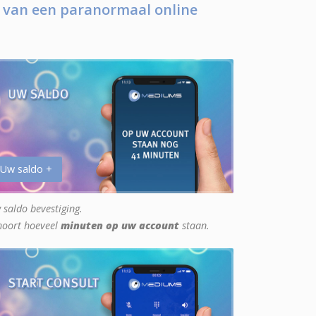
 van een paranormaal online
 Uw saldo +
 saldo bevestiging.
hoort hoeveel
minuten op uw account
staan.