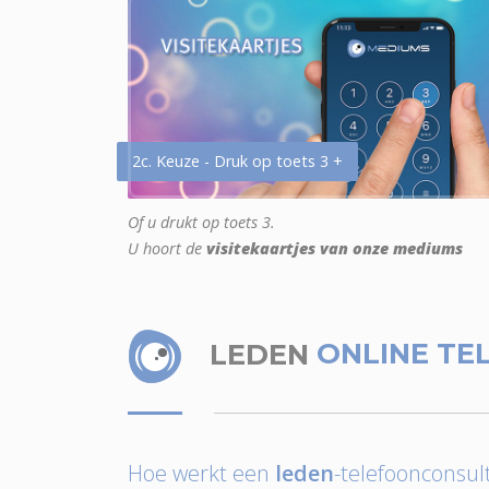
2c. Keuze - Druk op toets 3 +
Of u drukt op toets 3.
U hoort de
visitekaartjes van onze mediums
LEDEN
ONLINE TE
Hoe werkt een
leden
-telefoonconsult