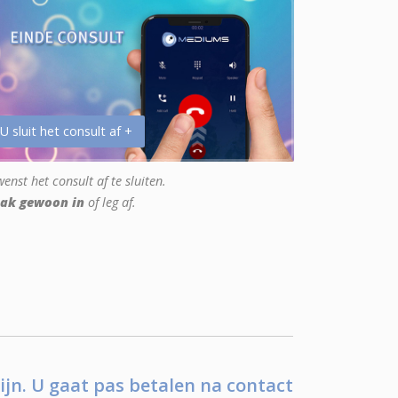
 U sluit het consult af +
enst het consult af te sluiten.
ak gewoon in
of leg af.
ijn. U gaat pas betalen na contact