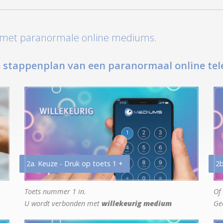
t met paranormale online mediums.
 stappenplan van een paranormaal online tel
2a. Keuze - Druk op toets 1 +
2b
Toets nummer 1 in.
Of 
U wordt verbonden met
willekeurig medium
Ge