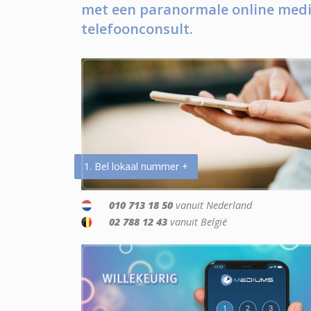
met een paranormale online medi
telefoonconsult.
1. Bel lokaal nummer +
010 713 18 50
vanuit Nederland
02 788 12 43
vanuit België