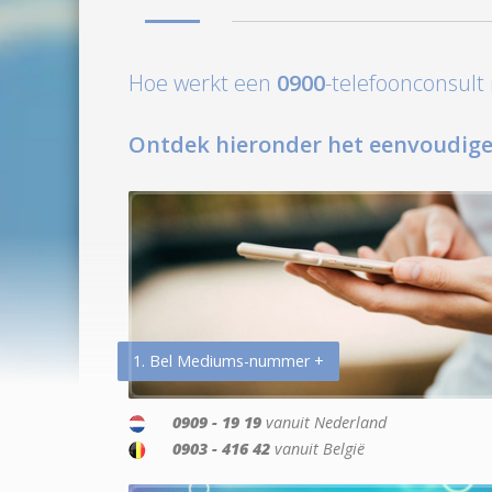
Hoe werkt een
0900
-telefoonconsul
Ontdek hieronder het eenvoudige
1. Bel Mediums-nummer +
0909 - 19 19
vanuit Nederland
0903 - 416 42
vanuit België