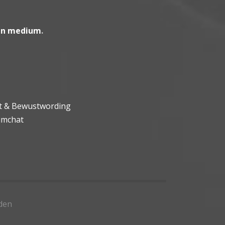
en medium
.
ht & Bewustwording
umchat
den