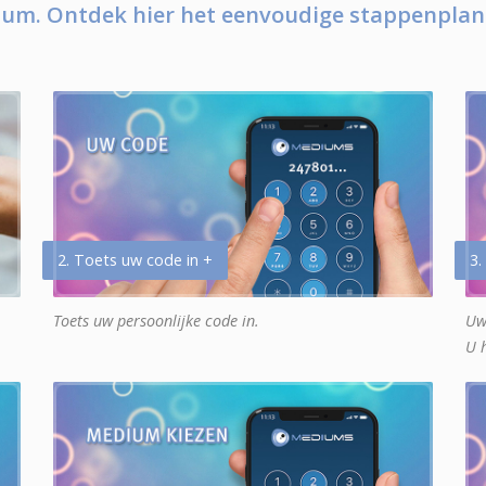
um. Ontdek hier het eenvoudige stappenplan
2. Toets uw code in +
3.
Toets uw persoonlijke code in.
Uw
U 