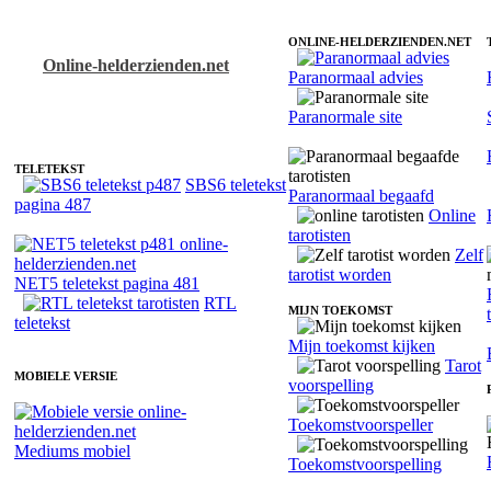
ONLINE-HELDERZIENDEN.NET
Online-helderzienden.net
Paranormaal advies
Tarotist Nala - Waarzeggen
Paranormale site
TELETEKST
SBS6 teletekst
Paranormaal begaafd
pagina 487
Online
tarotisten
Zelf
tarotist worden
NET5 teletekst pagina 481
RTL
MIJN TOEKOMST
teletekst
Mijn toekomst kijken
Tarot
MOBIELE VERSIE
voorspelling
Toekomstvoorspeller
Mediums mobiel
Toekomstvoorspelling