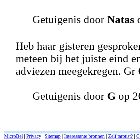
Getuigenis door
Natas
o
Heb haar gisteren gesproke
meteen bij het juiste eind 
adviezen meegekregen. Gr
Getuigenis door
G
op 26
MicroBel
|
Privacy
|
Sitemap
|
Interessante bronnen
|
Zelf tarotist?
|
C