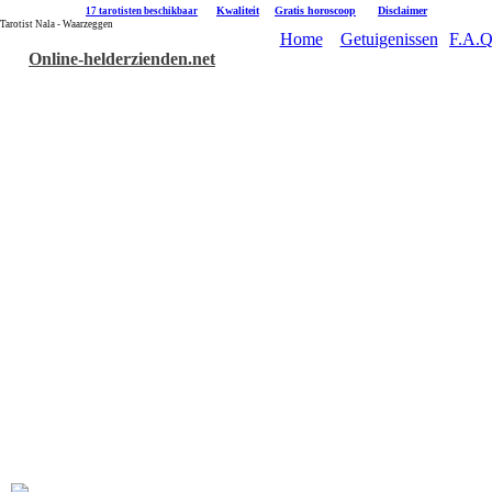
|
Kwaliteit
|
Gratis horoscoop
|
Disclaimer
17 tarotisten beschikbaar
Tarotist Nala - Waarzeggen
Home
Getuigenissen
F.A.Q
Online-helderzienden.net