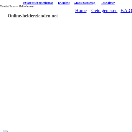
|
Kwaliteit
|
Gratis horoscoop
|
Disclaimer
19 tarotisten beschikbaar
Tarotist Emmy - Helderhorend
Home
Getuigenissen
F.A.Q
Online-helderzienden.net