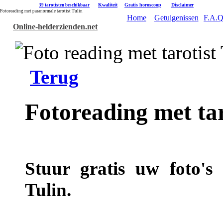
|
Kwaliteit
|
Gratis horoscoop
|
Disclaimer
39 tarotisten beschikbaar
Fotoreading met paranormale tarotist Tulin
Home
Getuigenissen
F.A.Q
Online-helderzienden.net
Terug
Fotoreading met tar
Stuur gratis uw foto's 
Tulin.