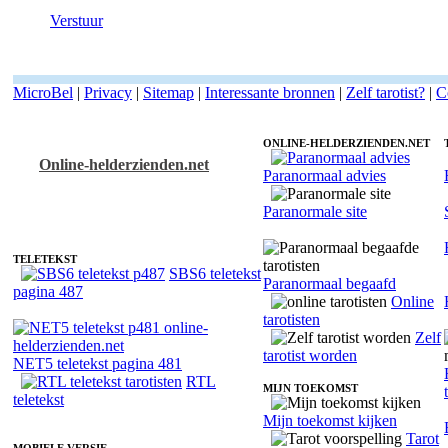
Verstuur
MicroBel
|
Privacy
|
Sitemap
|
Interessante bronnen
|
Zelf tarotist?
|
C
ONLINE-HELDERZIENDEN.NET
Online-helderzienden.net
Paranormaal advies
Fotoreading met paranormale tarotist Tulin
Paranormale site
TELETEKST
SBS6 teletekst
Paranormaal begaafd
pagina 487
Online
tarotisten
Zelf
tarotist worden
NET5 teletekst pagina 481
RTL
MIJN TOEKOMST
teletekst
Mijn toekomst kijken
Tarot